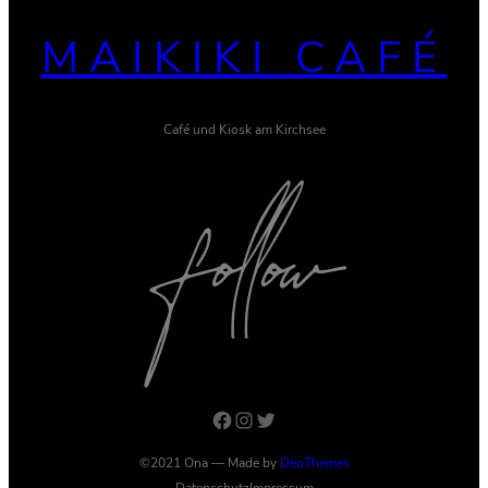
MAIKIKI CAFÉ
Café und Kiosk am Kirchsee
Facebook
Instagram
Twitter
©2021 Ona — Made by
DeoThemes
Datenschutz
Impressum