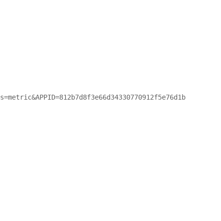
s=metric&APPID=812b7d8f3e66d34330770912f5e76d1b