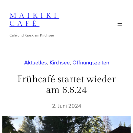
Zum
Inhalt
MAIKIKI
springen
CAFÉ
Café und Kiosk am Kirchsee
Aktuelles
, 
Kirchsee
, 
Öffnungszeiten
Frühcafé startet wieder
am 6.6.24
2. Juni 2024